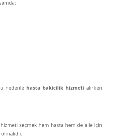
psamda:
 Bu nedenle
hasta bakicilik hizmeti
alırken
ğru hizmeti seçmek hem hasta hem de aile için
olmalıdır.