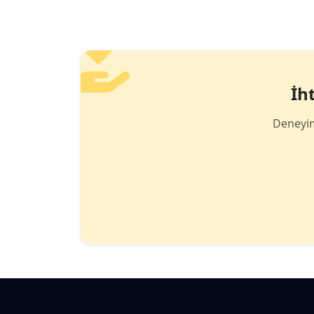
İh
Deneyim