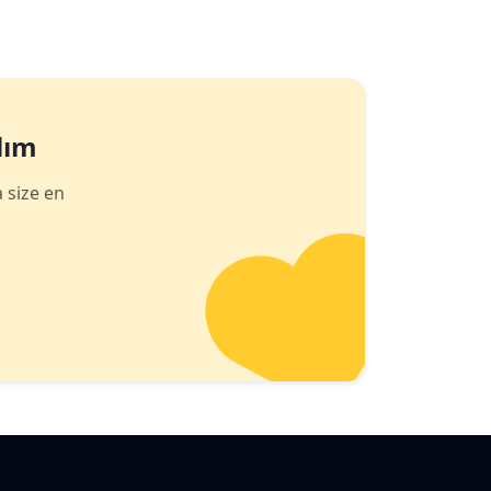
lım
 size en