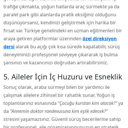
trafiğe çıkmakta, yoğun hatlarda araç sürmekte ya da
paralel park gibi alanlarda pratik eksiğiniz olduğunu
düşünüyorsanız, kendinizi geliştirmek için harika bir
fırsat var. Türkiye genelindeki en uzman eğitmenleri bir
araya getiren platformlar üzerinden
özel direksiyon
dersi
alarak bu açığı çok kısa sürede kapatabilir, sürüş
deneyiminizi profesyonel seviyeye çıkararak iş bulma
şansınızı ve kazancınızı doğrudan artırabilirsiniz.
5. Aileler İçin İç Huzuru ve Esneklik
Sonuç olarak, araba sürmeyi bilen bir yardımcı ile
çalışmak ailelere zihinsel bir rahatlık sunar. Yoğun iş
toplantılarınız esnasında
"Çocuğu kurstan kim alacak?"
ya
da
"Annemin doktor randevusuna kim eşlik edecek?"
stresini yaşamazsınız. Güvenli sürüş becerilerine sahip
bir profesyonel, aile organizasyonunuzun en stratejik