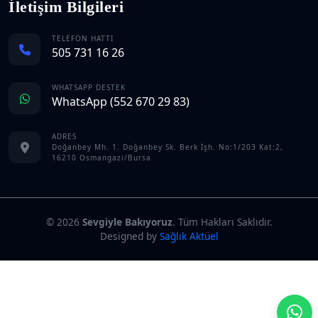
İletişim Bilgileri
TELEFON HATTI
505 731 16 26
WHATSAPP DESTEK
WhatsApp (552 670 29 83)
ADRES
Doğanbey Mh. 1. Doğanbey Sk. Berk İşh. No:1/203 Kat:2,
16210 Osmangazi/Bursa
© 2026
Sevgiyle Bakıyoruz
. Tüm Hakları Saklıdır.
Designed by
Sağlık Aktüel